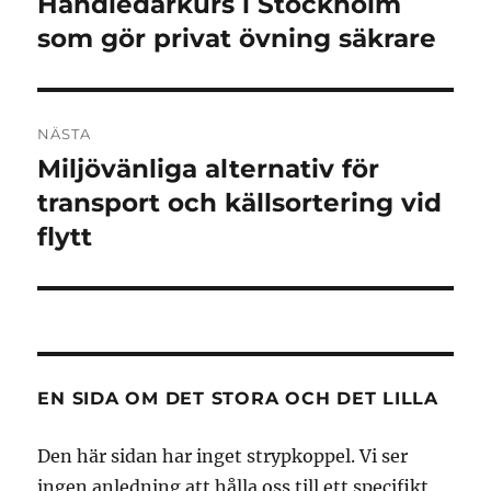
Handledarkurs i Stockholm
Föregående
inlägg:
som gör privat övning säkrare
NÄSTA
Miljövänliga alternativ för
Nästa
inlägg:
transport och källsortering vid
flytt
EN SIDA OM DET STORA OCH DET LILLA
Den här sidan har inget strypkoppel. Vi ser
ingen anledning att hålla oss till ett specifikt