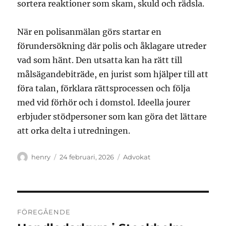
sortera reaktioner som skam, skuld och rädsla.
När en polisanmälan görs startar en
förundersökning där polis och åklagare utreder
vad som hänt. Den utsatta kan ha rätt till
målsägandebiträde, en jurist som hjälper till att
föra talan, förklara rättsprocessen och följa
med vid förhör och i domstol. Ideella jourer
erbjuder stödpersoner som kan göra det lättare
att orka delta i utredningen.
Författare
Publicerat
Kategorier
henry
24 februari, 2026
Advokat
den
Inläggsnavigering
FÖREGÅENDE