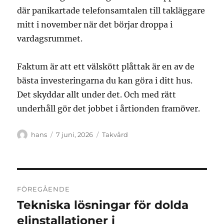
där panikartade telefonsamtalen till takläggare
mitt i november när det börjar droppa i
vardagsrummet.
Faktum är att ett välskött plåttak är en av de
bästa investeringarna du kan göra i ditt hus.
Det skyddar allt under det. Och med rätt
underhåll gör det jobbet i årtionden framöver.
Författare
Publicerat
Kategorier
hans
7 juni, 2026
Takvård
den
Inläggsnavigering
FÖREGÅENDE
Tekniska lösningar för dolda
Föregående
inlägg:
elinstallationer i