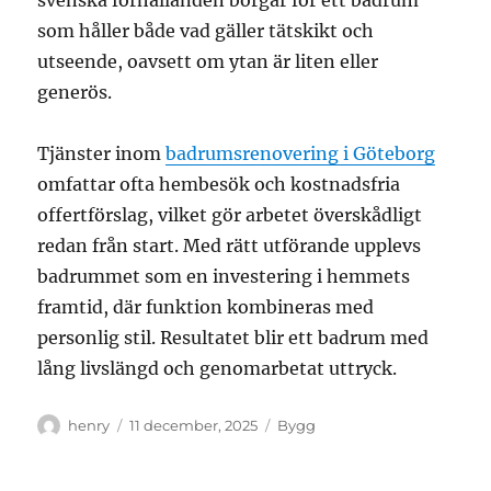
svenska förhållanden borgar för ett badrum
som håller både vad gäller tätskikt och
utseende, oavsett om ytan är liten eller
generös.
Tjänster inom
badrumsrenovering i Göteborg
omfattar ofta hembesök och kostnadsfria
offertförslag, vilket gör arbetet överskådligt
redan från start. Med rätt utförande upplevs
badrummet som en investering i hemmets
framtid, där funktion kombineras med
personlig stil. Resultatet blir ett badrum med
lång livslängd och genomarbetat uttryck.
Författare
Publicerat
Kategorier
henry
11 december, 2025
Bygg
den