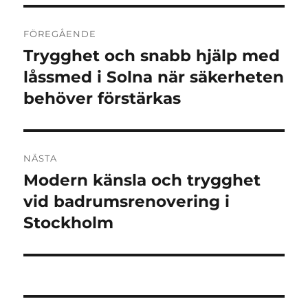
Inläggsnavigering
FÖREGÅENDE
Trygghet och snabb hjälp med
Föregående
inlägg:
låssmed i Solna när säkerheten
behöver förstärkas
NÄSTA
Modern känsla och trygghet
Nästa
inlägg:
vid badrumsrenovering i
Stockholm